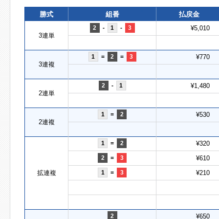
勝式
組番
払戻金
2
-
1
-
3
¥5,010
3連単
1
=
2
=
3
¥770
3連複
2
-
1
¥1,480
2連単
1
=
2
¥530
2連複
1
=
2
¥320
2
=
3
¥610
拡連複
1
=
3
¥210
2
¥650