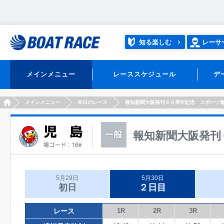
知る楽しむ
レーサ
メインメニュー
レーススケジュール
デ
HOME
メインメニュー
本日のレース
報知新聞大阪発刊６０周年記念 スポーツ
報知新聞大阪発刊
5月29日
5月30日
初日
２日目
レース
1R
2R
3R