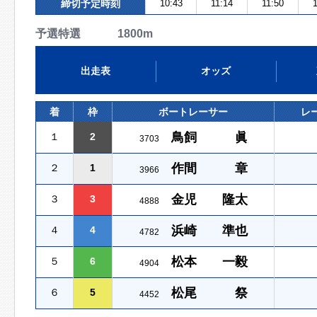
締切予定時刻
10:43
11:14
11:50
1
予選特選 1800m
出走表
オッズ
着
枠
ボートレーサー
レ
鳥飼 眞
１
2
3703
作間 章
２
1
3966
金児 隆太
３
3
4888
浜崎 準也
４
4
4782
松本 一毅
５
6
4904
松尾 祭
６
5
4452