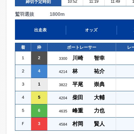
締切予定時刻
10:52
11:19
11:49
1
鷲羽選抜 1800m
出走表
オッズ
着
枠
ボートレーサー
レ
川崎 智幸
１
2
3300
林 祐介
２
4
4214
平尾 崇典
３
1
3822
柴田 大輔
４
5
4204
峰重 力也
５
6
4635
村岡 賢人
Ｆ
3
4584