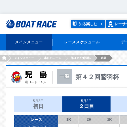
知る楽しむ
レーサ
メインメニュー
レーススケジュール
デ
HOME
メインメニュー
本日のレース
第４２回鷲羽杯
結果
第４２回鷲羽杯
5月2日
5月3日
初日
２日目
レース
1R
2R
3R