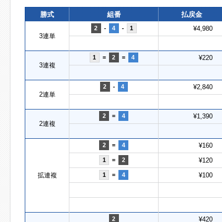
勝式
組番
払戻金
2
-
4
-
1
¥4,980
3連単
1
=
2
=
4
¥220
3連複
2
-
4
¥2,840
2連単
2
=
4
¥1,390
2連複
2
=
4
¥160
1
=
2
¥120
拡連複
1
=
4
¥100
2
¥420