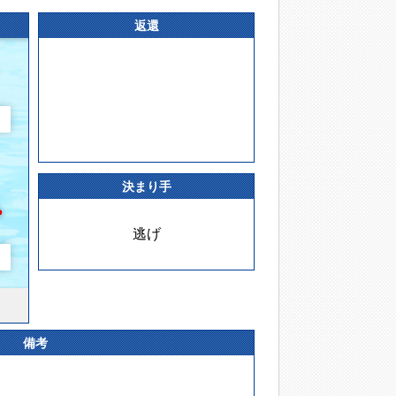
返還
決まり手
逃げ
備考