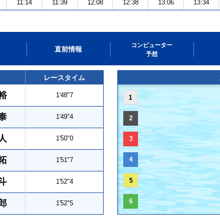
11:14
11:39
12:08
12:38
13:06
13:34
コンピューター
直前情報
予想
レースタイム
裕
1'48"7
1
泰
1'49"4
2
人
1'50"0
3
拓
4
1'51"7
斗
5
1'52"4
6
郎
1'52"5