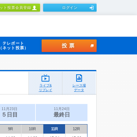
ット投票会員登録
ログイン
テレボート
投票
（ネット投票）
ライブ&
レース場
リプレイ
データ
11月23日
11月24日
５日目
最終日
9R
10R
11R
12R