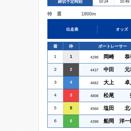
締切予定時刻
10:24
10:49
特 選 1800m
出走表
オッズ
着
枠
ボートレーサー
岡崎 恭
１
1
4296
中田 元
２
2
4437
大上 卓
３
4
4682
松尾 
４
3
4808
塩田 北
５
5
4566
船岡 洋一
６
6
4398