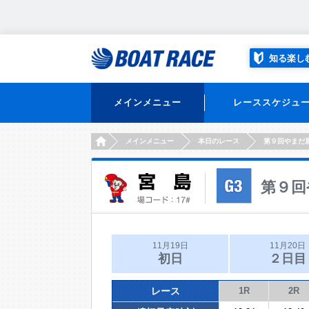
知る楽し
メインメニュー
レーススケジュ
HOME
メインメニュー
本日のレース
第９回やまだ
第９回
11月19日
11月20日
初日
２日目
レース
1R
2R