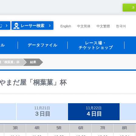
ネ
む
レーサー検索
English
中文简体
中文繁體
한국어
レース場・
ール
データファイル
チケットショップ
屋「桐葉菓」杯
結果
やまだ屋「桐葉菓」杯
11月21日
11月22日
３日目
４日目
3R
4R
5R
6R
7R
8R