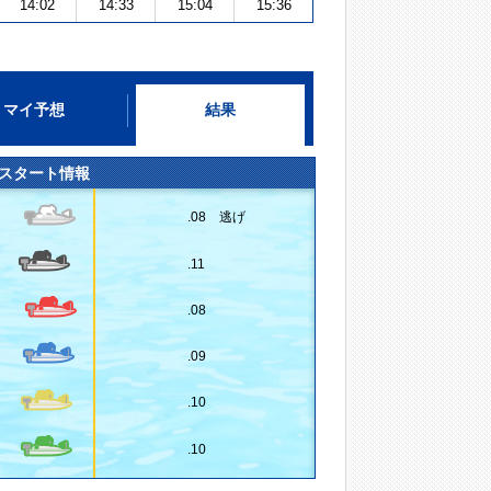
14:02
14:33
15:04
15:36
マイ予想
結果
スタート情報
.08 逃げ
.11
.08
.09
.10
.10