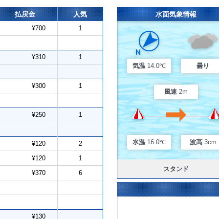
払戻金
人気
水面気象情報
¥700
1
¥310
1
気温
14.0℃
曇り
¥300
1
風速
2m
¥250
1
水温
16.0℃
波高
3cm
¥120
2
¥120
1
スタンド
¥370
6
¥130