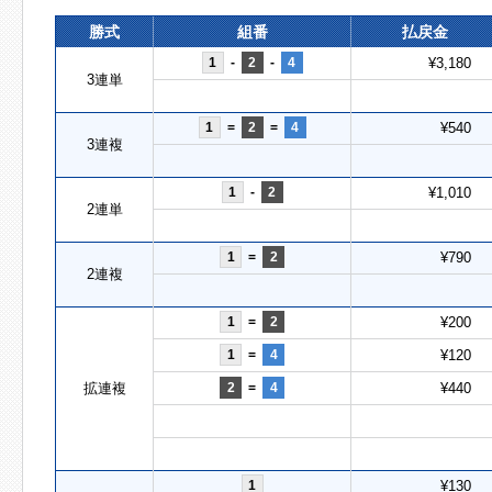
勝式
組番
払戻金
1
-
2
-
4
¥3,180
3連単
1
=
2
=
4
¥540
3連複
1
-
2
¥1,010
2連単
1
=
2
¥790
2連複
1
=
2
¥200
1
=
4
¥120
拡連複
2
=
4
¥440
1
¥130