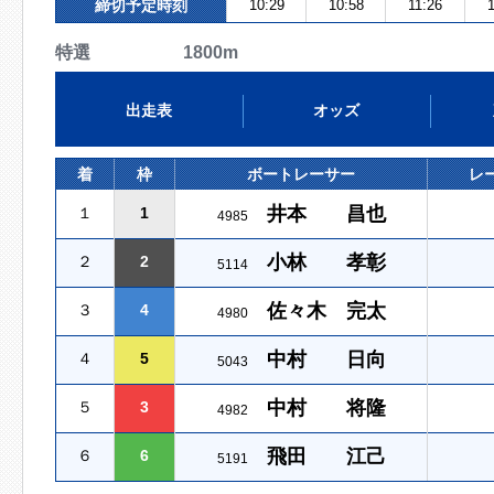
締切予定時刻
10:29
10:58
11:26
特選 1800m
出走表
オッズ
着
枠
ボートレーサー
レ
井本 昌也
１
1
4985
小林 孝彰
２
2
5114
佐々木 完太
３
4
4980
中村 日向
４
5
5043
中村 将隆
５
3
4982
飛田 江己
６
6
5191