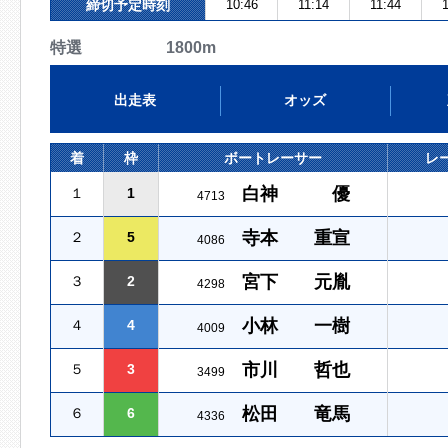
締切予定時刻
10:46
11:14
11:44
1
特選 1800m
出走表
オッズ
着
枠
ボートレーサー
レ
白神 優
１
1
4713
寺本 重宣
２
5
4086
宮下 元胤
３
2
4298
小林 一樹
４
4
4009
市川 哲也
５
3
3499
松田 竜馬
６
6
4336