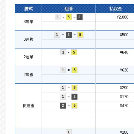
勝式
組番
払戻金
1
-
5
-
2
¥2,000
3連単
1
=
2
=
5
¥500
3連複
1
-
5
¥640
2連単
1
=
5
¥630
2連複
1
=
5
¥290
1
=
2
¥170
拡連複
2
=
5
¥470
1
¥100