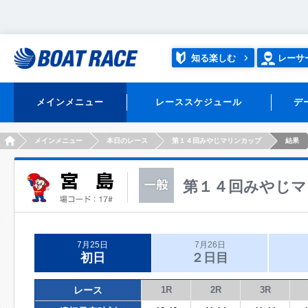
知る楽しむ
レーサ
メインメニュー
レーススケジュール
デ
HOME
メインメニュー
本日のレース
第１４回みやじマリンカップ
結果
第１４回みやじマ
7月25日
7月26日
初日
２日目
レース
1R
2R
3R