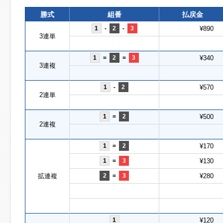
勝式
組番
払戻金
1
-
2
-
3
¥890
3連単
1
=
2
=
3
¥340
3連複
1
-
2
¥570
2連単
1
=
2
¥500
2連複
1
=
2
¥170
1
=
3
¥130
拡連複
2
=
3
¥280
1
¥120