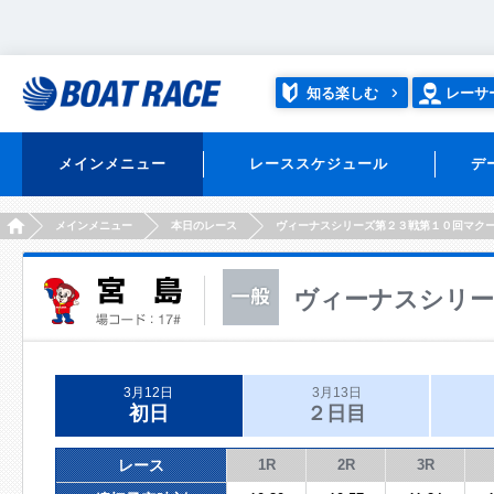
知る楽しむ
レーサ
メインメニュー
レーススケジュール
デ
HOME
メインメニュー
本日のレース
ヴィーナスシリーズ第２３戦第１０回マク
ヴィーナスシリー
3月12日
3月13日
初日
２日目
レース
1R
2R
3R