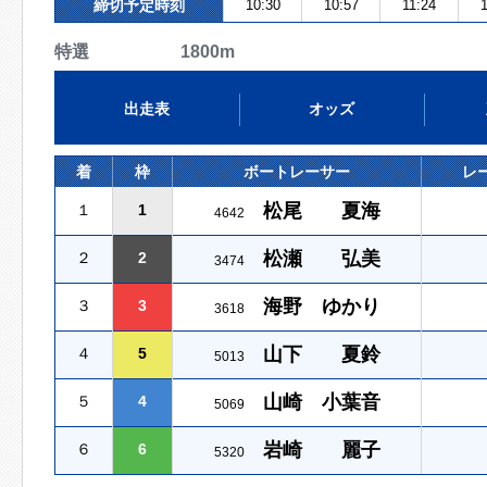
締切予定時刻
10:30
10:57
11:24
特選 1800m
出走表
オッズ
着
枠
ボートレーサー
レ
松尾 夏海
１
1
4642
松瀬 弘美
２
2
3474
海野 ゆかり
３
3
3618
山下 夏鈴
４
5
5013
山崎 小葉音
５
4
5069
岩崎 麗子
６
6
5320