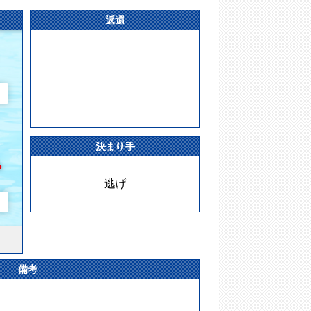
返還
決まり手
逃げ
備考