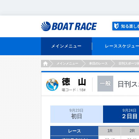
知る楽し
メインメニュー
レーススケジュ
HOME
メインメニュー
本日のレース
日刊スポーツ
日刊ス
9月23日
9月24日
初日
２日目
レース
1R
2R