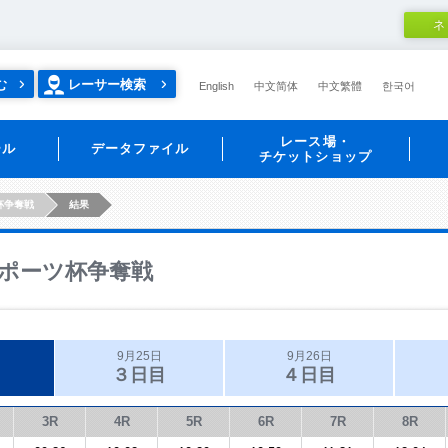
ネ
む
レーサー検索
English
中文简体
中文繁體
한국어
レース場・
ール
データファイル
チケットショップ
杯争奪戦
結果
ポーツ杯争奪戦
9月25日
9月26日
３日目
４日目
3R
4R
5R
6R
7R
8R