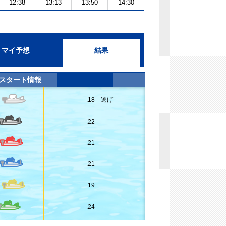
12:38
13:13
13:50
14:30
マイ予想
結果
スタート情報
.18 逃げ
.22
.21
.21
.19
.24