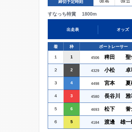
締切予定時刻
08:46
09:11
すなっち特賞 1800m
出走表
オッズ
着
枠
ボートレーサー
稗田 聖
１
1
4506
小松 卓
２
2
4329
宮本 夏
３
4
4498
長谷川 雅
４
3
4580
松下 誉
５
6
4693
渡邊 雄一
６
5
4184