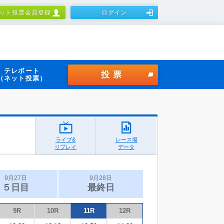
ット投票会員登録
ログイン
テレボート
投票
（ネット投票）
ライブ&
レース場
リプレイ
データ
9月27日
9月28日
５日目
最終日
9R
10R
11R
12R