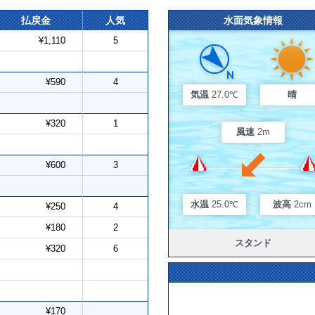
払戻金
人気
水面気象情報
¥1,110
5
¥590
4
気温
27.0℃
晴
¥320
1
風速
2m
¥600
3
水温
25.0℃
波高
2cm
¥250
4
¥180
2
スタンド
¥320
6
¥170