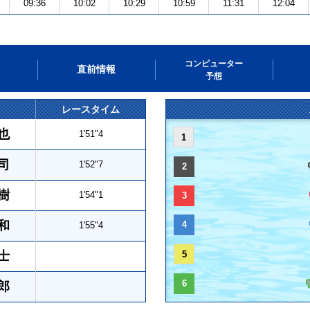
09:36
10:02
10:29
10:59
11:31
12:04
コンピューター
直前情報
予想
レースタイム
也
1'51"4
1
司
1'52"7
2
樹
1'54"1
3
和
4
1'55"4
士
5
6
郎