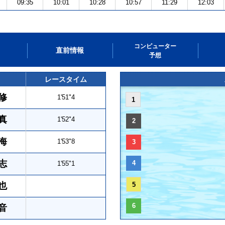
09:35
10:01
10:28
10:57
11:29
12:03
コンピューター
直前情報
予想
レースタイム
修
1'51"4
1
真
1'52"4
2
海
1'53"8
3
志
4
1'55"1
也
5
6
音