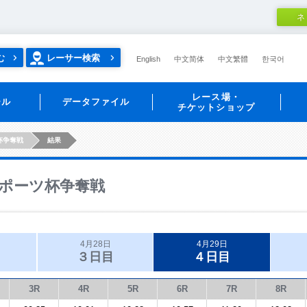
ネ
む
レーサー検索
English
中文简体
中文繁體
한국어
レース場・
ール
データファイル
チケットショップ
杯争奪戦
結果
ポーツ杯争奪戦
4月28日
4月29日
３日目
４日目
3R
4R
5R
6R
7R
8R