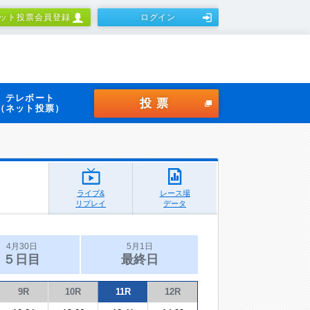
ット投票会員登録
ログイン
テレボート
投票
（ネット投票）
ライブ&
レース場
リプレイ
データ
4月30日
5月1日
５日目
最終日
9R
10R
11R
12R