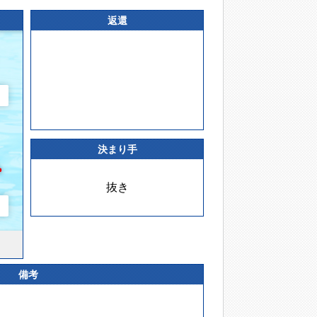
返還
決まり手
抜き
備考