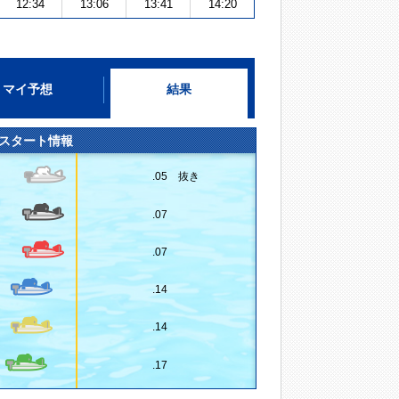
12:34
13:06
13:41
14:20
マイ予想
結果
スタート情報
.05 抜き
.07
.07
.14
.14
.17