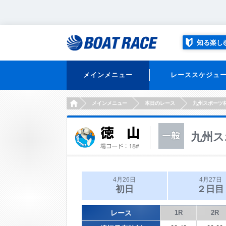
知る楽し
メインメニュー
レーススケジュ
HOME
メインメニュー
本日のレース
九州スポーツ
九州ス
4月26日
4月27日
初日
２日目
レース
1R
2R