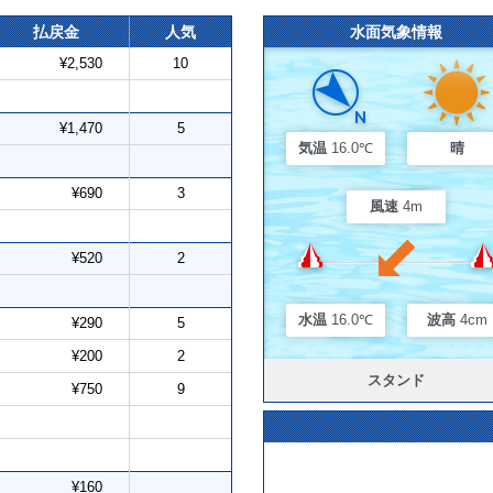
払戻金
人気
水面気象情報
¥2,530
10
¥1,470
5
気温
16.0℃
晴
¥690
3
風速
4m
¥520
2
水温
16.0℃
波高
4cm
¥290
5
¥200
2
スタンド
¥750
9
¥160