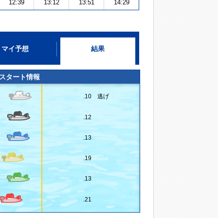
12:39
13:12
13:51
14:29
マイ予想
結果
スタート情報
.10 逃げ
.12
.13
.19
.13
.21