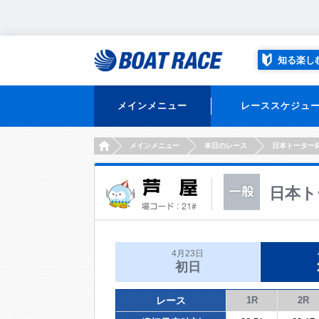
知る楽し
メインメニュー
レーススケジュ
HOME
メインメニュー
本日のレース
日本トーター
日本ト
4月23日
初日
レース
1R
2R