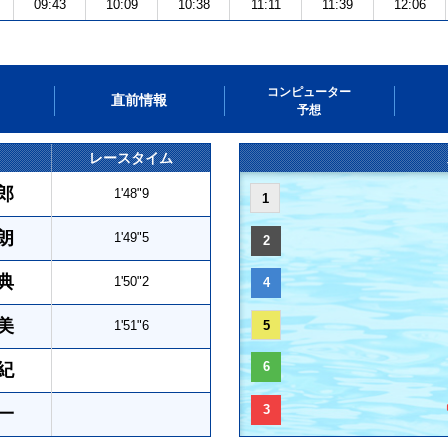
09:43
10:09
10:38
11:11
11:39
12:06
コンピューター
直前情報
予想
レースタイム
郎
1'48"9
1
朗
1'49"5
2
典
1'50"2
4
美
1'51"6
5
6
紀
3
一