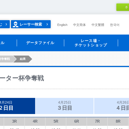
ネ
む
レーサー検索
English
中文简体
中文繁體
한국어
レース場・
ール
データファイル
チケットショップ
杯争奪戦
結果
ーター杯争奪戦
4月24日
4月25日
4月26
２日目
３日目
４日
3R
4R
5R
6R
7R
8R