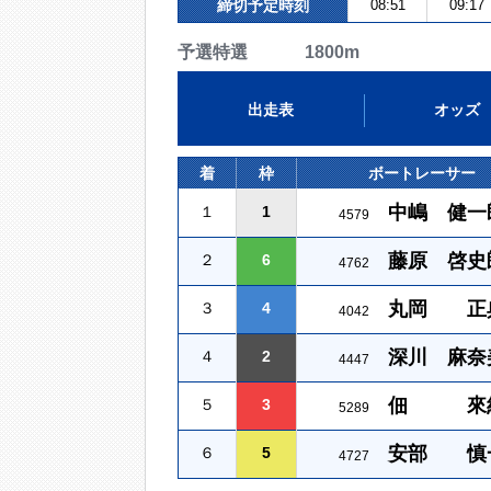
締切予定時刻
08:51
09:17
予選特選 1800m
出走表
オッズ
着
枠
ボートレーサー
中嶋 健一
１
1
4579
藤原 啓史
２
6
4762
丸岡 正
３
4
4042
深川 麻奈
４
2
4447
佃 來
５
3
5289
安部 慎
６
5
4727