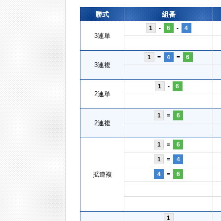
勝式
組番
1
-
6
-
4
3連単
1
=
4
=
6
3連複
1
-
6
2連単
1
=
6
2連複
1
=
6
1
=
4
拡連複
4
=
6
1