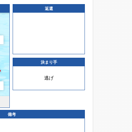
返還
決まり手
逃げ
備考