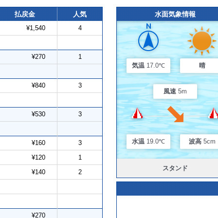
払戻金
人気
水面気象情報
¥1,540
4
¥270
1
気温
17.0℃
晴
¥840
3
風速
5m
¥530
3
水温
19.0℃
波高
5cm
¥160
3
¥120
1
スタンド
¥140
2
¥270