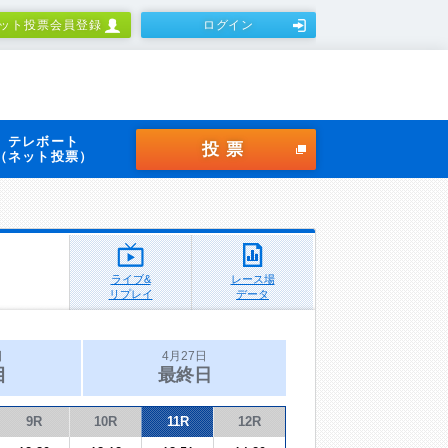
ット投票会員登録
ログイン
テレボート
投票
（ネット投票）
ライブ&
レース場
リプレイ
データ
日
4月27日
目
最終日
9R
10R
11R
12R