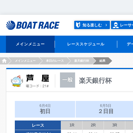
知る楽しむ
レーサ
メインメニュー
レーススケジュール
デ
HOME
メインメニュー
本日のレース
楽天銀行杯
結果
楽天銀行杯
6月4日
6月5日
初日
２日目
レース
1R
2R
3R