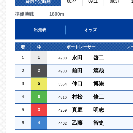
締切予定時刻
08:44
09:11
09:37
1
準優勝戦 1800m
出走表
オッズ
着
枠
ボートレーサー
レ
永田 啓二
１
1
4288
前田 篤哉
２
2
4983
仲口 博崇
３
5
3554
村松 修二
４
6
4816
真庭 明志
５
3
4259
乙藤 智史
６
4
4402