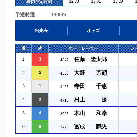
締切予定時刻
12:33
13:01
13:29
1
予選特選 1800m
出走表
オッズ
着
枠
ボートレーサー
レ
佐藤 隆太郎
１
3
4847
大野 芳顕
２
5
4363
寺田 千恵
３
1
3435
村上 遼
４
2
4715
木山 和幸
５
4
3663
冨成 謙児
６
6
3998