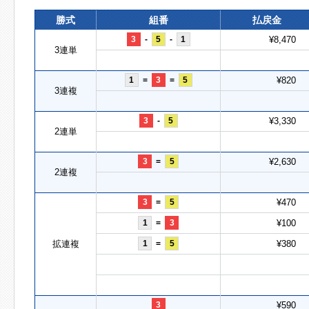
勝式
組番
払戻金
3
-
5
-
1
¥8,470
3連単
1
=
3
=
5
¥820
3連複
3
-
5
¥3,330
2連単
3
=
5
¥2,630
2連複
3
=
5
¥470
1
=
3
¥100
拡連複
1
=
5
¥380
3
¥590