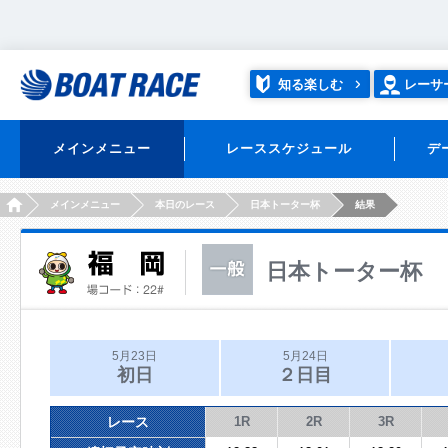
知る楽しむ
レーサ
メインメニュー
レーススケジュール
デ
HOME
メインメニュー
本日のレース
日本トーター杯
結果
日本トーター杯
5月23日
5月24日
初日
２日目
レース
1R
2R
3R