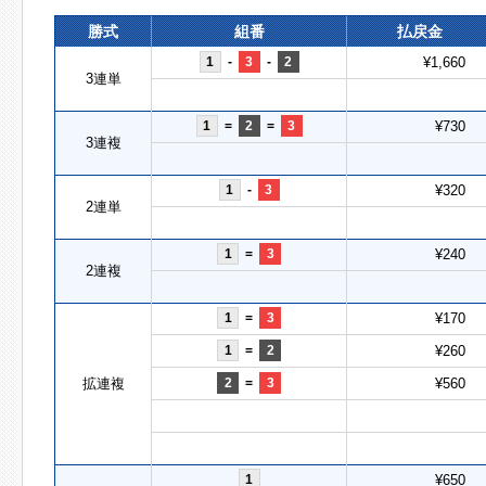
勝式
組番
払戻金
1
-
3
-
2
¥1,660
3連単
1
=
2
=
3
¥730
3連複
1
-
3
¥320
2連単
1
=
3
¥240
2連複
1
=
3
¥170
1
=
2
¥260
拡連複
2
=
3
¥560
1
¥650