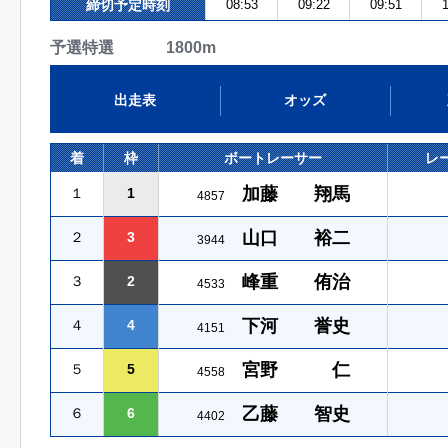
締切予定時刻
08:53
09:22
09:51
1
予選特選 1800m
出走表
オッズ
着
枠
ボートレーサー
レ
加藤 翔馬
１
1
4857
山口 裕二
２
3
3944
峰重 侑治
３
2
4533
下河 誉史
４
4
4151
宮野 仁
５
5
4558
乙藤 智史
６
6
4402