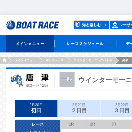
知る楽しむ
レーサ
メインメニュー
レーススケジュール
デ
HOME
メインメニュー
本日のレース
ウインターモーニングバトル
結果
ウインターモー
2月20日
2月21日
2月22日
初日
２日目
３日目
レース
1R
2R
3R