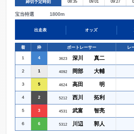
締切予定時刻
08:35
09:01
09:27
0
宝当特選 1800m
出走表
オッズ
着
枠
ボートレーサー
レ
深川 真二
１
4
3623
岡部 大輔
２
1
4092
高田 明
３
5
4624
西川 拓利
４
2
5212
武富 智亮
５
3
4531
川辺 郭人
６
6
5312