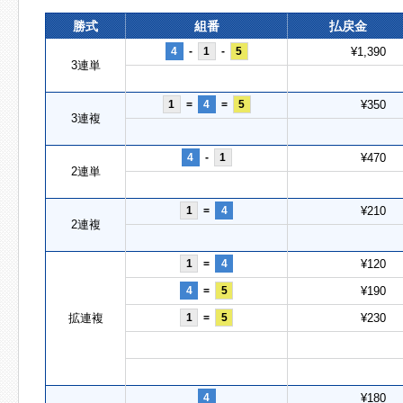
勝式
組番
払戻金
4
-
1
-
5
¥1,390
3連単
1
=
4
=
5
¥350
3連複
4
-
1
¥470
2連単
1
=
4
¥210
2連複
1
=
4
¥120
4
=
5
¥190
拡連複
1
=
5
¥230
4
¥180