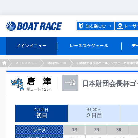
知る楽しむ
レーサ
メインメニュー
レーススケジュール
デ
HOME
メインメニュー
本日のレース
日本財団会長杯ゴールデンウイーク唐津特
日本財団会長杯ゴ
4月29日
4月30日
初日
２日目
レース
1R
2R
3R