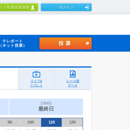
ット投票会員登録
ログイン
テレボート
投票
（ネット投票）
ライブ&
レース場
リプレイ
データ
2月9日
最終日
9R
10R
11R
12R