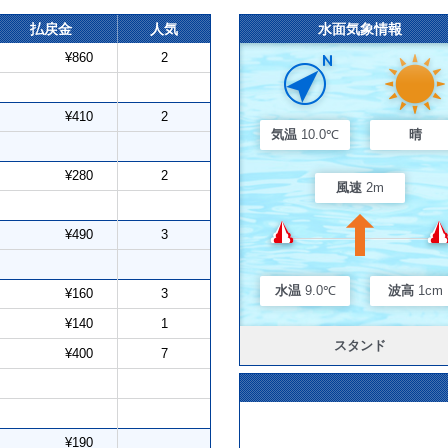
払戻金
人気
水面気象情報
¥860
2
¥410
2
気温
10.0℃
晴
¥280
2
風速
2m
¥490
3
水温
9.0℃
波高
1cm
¥160
3
¥140
1
スタンド
¥400
7
¥190