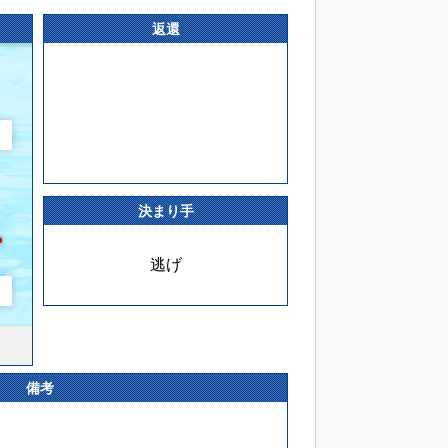
返還
決まり手
逃げ
備考