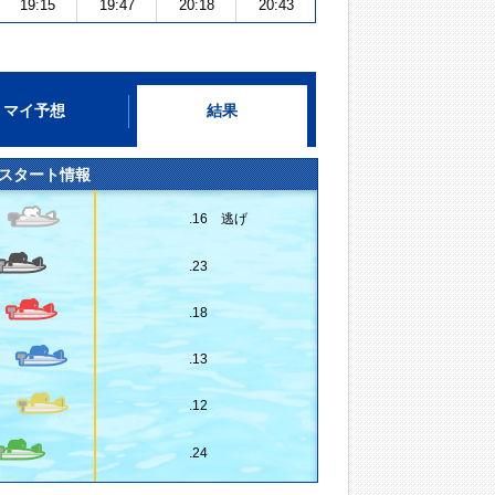
19:15
19:47
20:18
20:43
マイ予想
結果
スタート情報
.16 逃げ
.23
.18
.13
.12
.24