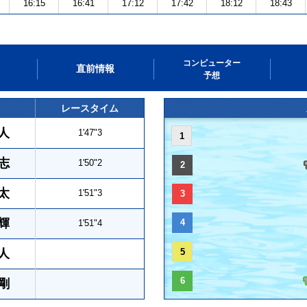
16:15
16:41
17:12
17:42
18:12
18:43
コンピューター
直前情報
予想
レースタイム
人
1'47"3
1
志
1'50"2
2
太
1'51"3
3
輝
4
1'51"4
人
5
6
剛