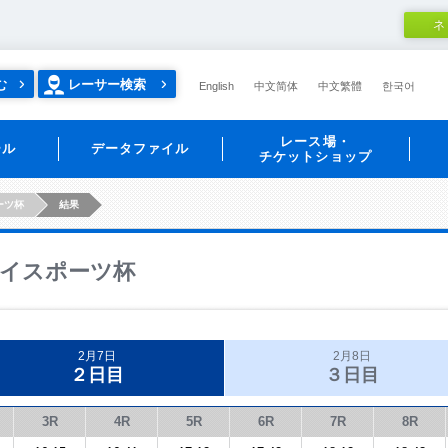
ネ
む
レーサー検索
English
中文简体
中文繁體
한국어
レース場・
ール
データファイル
チケットショップ
ーツ杯
結果
イスポーツ杯
2月7日
2月8日
２日目
３日目
3R
4R
5R
6R
7R
8R