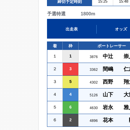
締切予定時刻
15:25
15:48
予選特選 1800m
出走表
オッズ
着
枠
ボートレーサー
中辻 崇
１
1
3876
間嶋 仁
２
3
3362
西野 翔
３
5
4302
山下 大
４
4
5126
岩永 雅
５
6
4630
花本 
６
2
4896