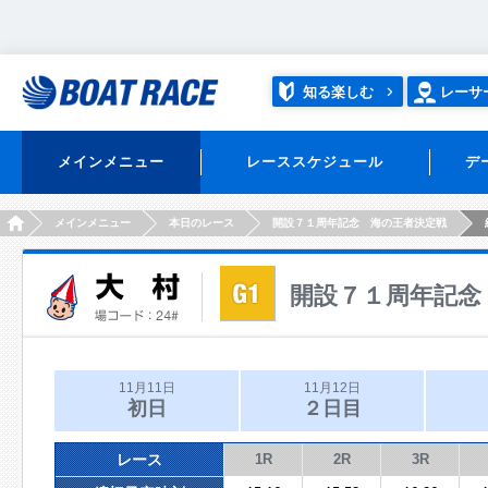
知る楽しむ
レーサ
メインメニュー
レーススケジュール
デ
HOME
メインメニュー
本日のレース
開設７１周年記念 海の王者決定戦
開設７１周年記念
11月11日
11月12日
初日
２日目
レース
1R
2R
3R