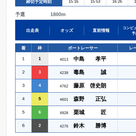
締切予定時刻
15:16
15:53
16:26
1
予選 1800m
コンピ
出走表
オッズ
直前情報
予
着
枠
ボートレーサー
レ
中島 孝平
１
1
4013
毒島 誠
２
3
4238
藤原 啓史朗
３
4
4762
森野 正弘
４
5
4601
栗城 匠
５
6
4928
鈴木 勝博
６
2
4276