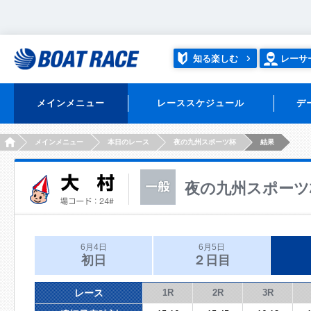
知る楽しむ
レーサ
メインメニュー
レーススケジュール
デ
HOME
メインメニュー
本日のレース
夜の九州スポーツ杯
結果
夜の九州スポーツ
6月4日
6月5日
初日
２日目
レース
1R
2R
3R