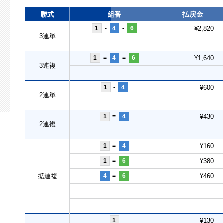
勝式
組番
払戻金
1
-
4
-
6
¥2,820
3連単
1
=
4
=
6
¥1,640
3連複
1
-
4
¥600
2連単
1
=
4
¥430
2連複
1
=
4
¥160
1
=
6
¥380
拡連複
4
=
6
¥460
1
¥130