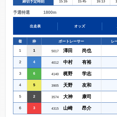
締切予定時刻
15:16
15:45
16:13
1
予選特選 1800m
出走表
オッズ
着
枠
ボートレーサー
レ
澤田 尚也
１
1
5017
中村 有裕
２
4
4012
梶野 学志
３
6
4140
天野 友和
４
5
3905
大神 康司
５
2
3574
山崎 昂介
６
3
4315