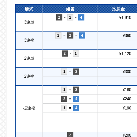
勝式
組番
払戻金
2
-
1
-
4
¥1,910
3連単
1
=
2
=
4
¥360
3連複
2
-
1
¥1,120
2連単
1
=
2
¥300
2連複
1
=
2
¥160
2
=
4
¥240
拡連複
1
=
4
¥190
2
¥200