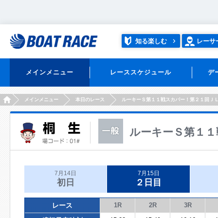
知る楽しむ
レーサ
メインメニュー
レーススケジュール
デ
HOME
メインメニュー
本日のレース
ルーキーＳ第１１戦スカパー！第２１回Ｊ
ルーキーＳ第１１
7月14日
7月15日
初日
２日目
レース
1R
2R
3R