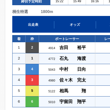
締切予定時刻
15:22
15:49
16:16
1
桐生特選 1800m
出走表
オッズ
着
枠
ボートレーサー
レ
吉田 裕平
１
2
4914
石丸 海渡
２
1
4772
中村 日向
３
4
5043
佐々木 完太
４
3
4980
相馬 翔
５
5
5122
宇留田 翔平
６
6
5010