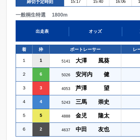
締切予定時刻
15:17
15:40
16:06
1
一般桐生特選 1800m
出走表
オッズ
着
枠
ボートレーサー
レ
大澤 風葵
１
1
5141
安河内 健
２
6
5026
芦澤 望
３
3
4053
三馬 崇史
４
4
5243
金児 隆太
５
5
4888
中田 友也
６
2
4637