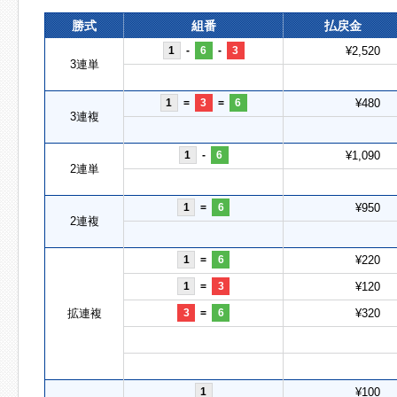
勝式
組番
払戻金
1
-
6
-
3
¥2,520
3連単
1
=
3
=
6
¥480
3連複
1
-
6
¥1,090
2連単
1
=
6
¥950
2連複
1
=
6
¥220
1
=
3
¥120
拡連複
3
=
6
¥320
1
¥100