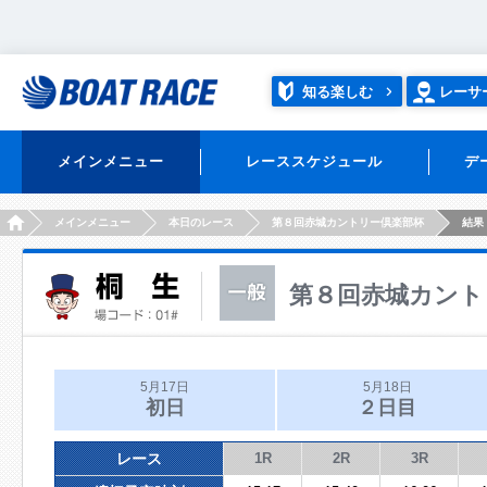
知る楽しむ
レーサ
メインメニュー
レーススケジュール
デ
HOME
メインメニュー
本日のレース
第８回赤城カントリー倶楽部杯
結果
第８回赤城カント
5月17日
5月18日
初日
２日目
レース
1R
2R
3R