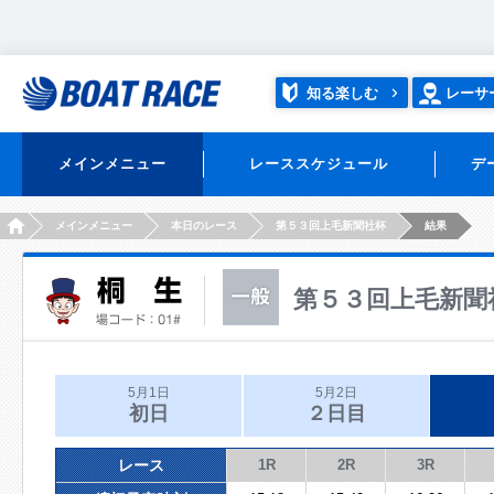
知る楽しむ
レーサ
メインメニュー
レーススケジュール
デ
HOME
メインメニュー
本日のレース
第５３回上毛新聞社杯
結果
第５３回上毛新聞
5月1日
5月2日
初日
２日目
レース
1R
2R
3R