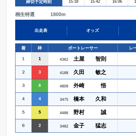
締切予定時刻
15:18
15:42
16:06
1
桐生特選 1800m
出走表
オッズ
着
枠
ボートレーサー
レ
土屋 智則
１
1
4362
久田 敏之
２
3
4188
外崎 悟
３
6
4809
橋本 久和
４
4
3475
野村 誠
５
5
4486
金子 猛志
６
2
3482