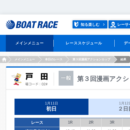
知る楽しむ
レーサ
メインメニュー
レーススケジュール
デ
HOME
メインメニュー
本日のレース
第３回漫画アクションカップ
結果
第３回漫画アクシ
1月11日
1月12
初日
２日
レース
1R
2R
3R