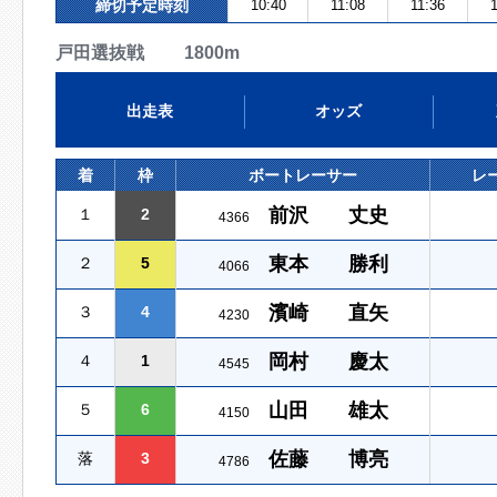
締切予定時刻
10:40
11:08
11:36
1
戸田選抜戦 1800m
出走表
オッズ
着
枠
ボートレーサー
レ
前沢 丈史
１
2
4366
東本 勝利
２
5
4066
濱崎 直矢
３
4
4230
岡村 慶太
４
1
4545
山田 雄太
５
6
4150
佐藤 博亮
落
3
4786