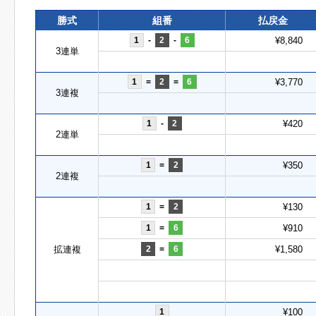
勝式
組番
払戻金
1
-
2
-
6
¥8,840
3連単
1
=
2
=
6
¥3,770
3連複
1
-
2
¥420
2連単
1
=
2
¥350
2連複
1
=
2
¥130
1
=
6
¥910
拡連複
2
=
6
¥1,580
1
¥100