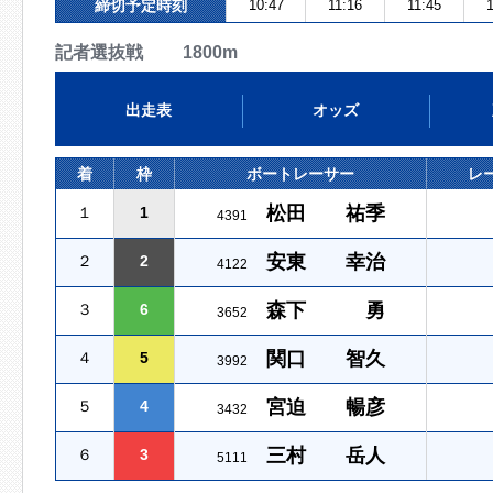
締切予定時刻
10:47
11:16
11:45
1
記者選抜戦 1800m
出走表
オッズ
着
枠
ボートレーサー
レ
松田 祐季
１
1
4391
安東 幸治
２
2
4122
森下 勇
３
6
3652
関口 智久
４
5
3992
宮迫 暢彦
５
4
3432
三村 岳人
６
3
5111