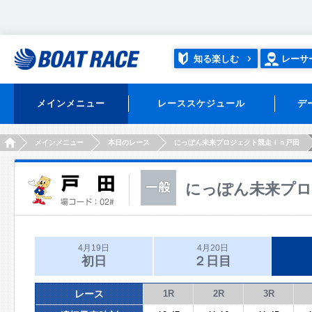
知る楽しむ
レーサ
メインメニュー
レーススケジュール
デ
HOME
メインメニュー
本日のレース
にっぽん未来プロジェクト競走ｉｎ戸田
にっぽん未来プロ
4月19日
4月20日
初日
２日目
レース
1R
2R
3R