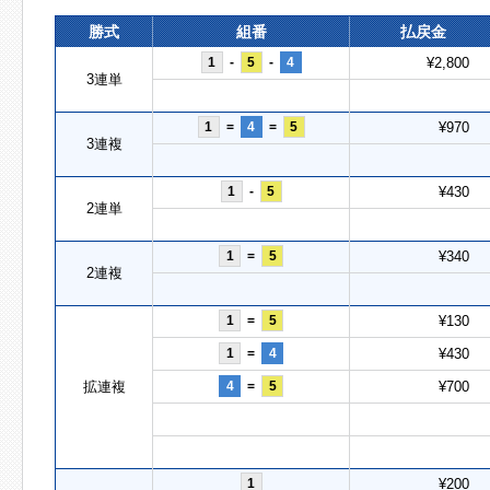
勝式
組番
払戻金
1
-
5
-
4
¥2,800
3連単
1
=
4
=
5
¥970
3連複
1
-
5
¥430
2連単
1
=
5
¥340
2連複
1
=
5
¥130
1
=
4
¥430
拡連複
4
=
5
¥700
1
¥200