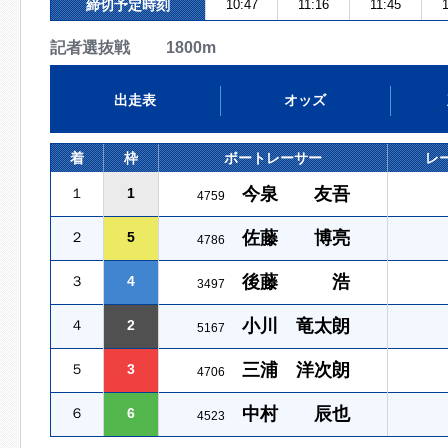
締切予定時刻
10:47
11:16
11:45
1
記者選抜戦 1800m
出走表
オッズ
着
枠
ボートレーサー
レ
今泉 友吾
１
1
4759
佐藤 博亮
２
5
4786
後藤 浩
３
4
3497
小川 竜太朗
４
2
5167
三浦 洋次朗
５
3
4706
中村 辰也
６
6
4523