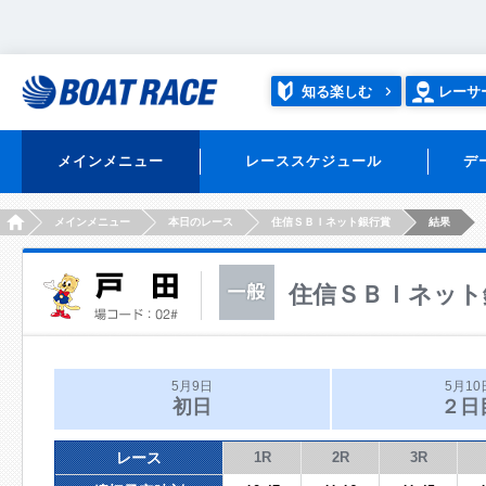
知る楽しむ
レーサ
メインメニュー
レーススケジュール
デ
HOME
メインメニュー
本日のレース
住信ＳＢＩネット銀行賞
結果
住信ＳＢＩネット
5月9日
5月10
初日
２日
レース
1R
2R
3R