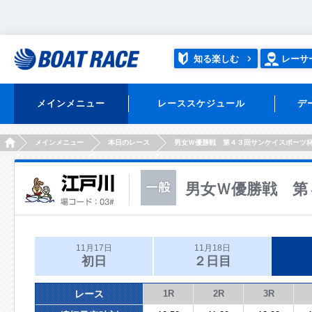
知る楽しむ
レーサ
メインメニュー
レーススケジュール
デ
HOME
メインメニュー
本日のレース
男女Ｗ優勝戦 第４３回サンケイスポーツ
男女Ｗ優勝戦 第
11月17日
11月18日
初日
２日目
レース
1R
2R
3R