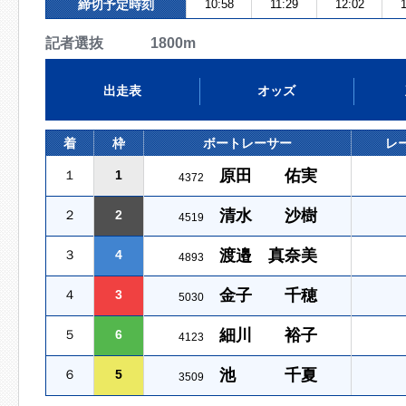
締切予定時刻
10:58
11:29
12:02
1
記者選抜 1800m
出走表
オッズ
着
枠
ボートレーサー
レ
原田 佑実
１
1
4372
清水 沙樹
２
2
4519
渡邉 真奈美
３
4
4893
金子 千穂
４
3
5030
細川 裕子
５
6
4123
池 千夏
６
5
3509