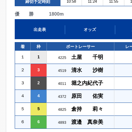
締切予定時刻
10:58
11:24
11:55
1
優 勝 1800m
出走表
オッズ
着
枠
ボートレーサー
レ
土屋 千明
１
1
4225
清水 沙樹
２
3
4519
堀之内紀代子
３
2
4011
原田 佑実
４
4
4372
倉持 莉々
５
5
4825
渡邉 真奈美
６
6
4893