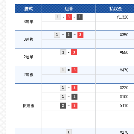
勝式
組番
払戻金
1
-
3
-
2
¥1,320
3連単
1
=
2
=
3
¥350
3連複
1
-
3
¥550
2連単
1
=
3
¥470
2連複
1
=
3
¥220
1
=
2
¥100
拡連複
2
=
3
¥110
1
¥270