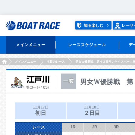
知る楽しむ
レーサ
メインメニュー
レーススケジュール
デ
HOME
メインメニュー
本日のレース
男女Ｗ優勝戦 第４３回サンケイスポーツ
男女Ｗ優勝戦 第
11月17日
11月18日
初日
２日目
レース
1R
2R
3R