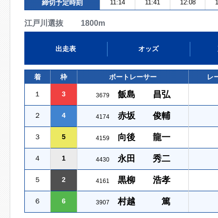
締切予定時刻
11:14
11:41
12:08
1
江戸川選抜 1800m
出走表
オッズ
着
枠
ボートレーサー
レ
飯島 昌弘
１
3
3679
赤坂 俊輔
２
4
4174
向後 龍一
３
5
4159
永田 秀二
４
1
4430
黒柳 浩孝
５
2
4161
村越 篤
６
6
3907