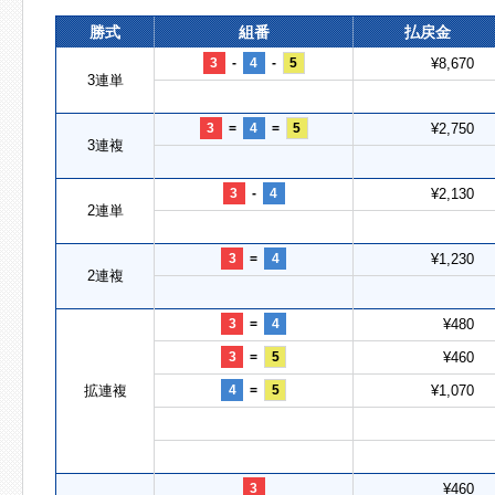
勝式
組番
払戻金
3
-
4
-
5
¥8,670
3連単
3
=
4
=
5
¥2,750
3連複
3
-
4
¥2,130
2連単
3
=
4
¥1,230
2連複
3
=
4
¥480
3
=
5
¥460
拡連複
4
=
5
¥1,070
3
¥460