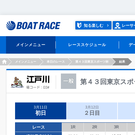
知る楽しむ
レーサ
メインメニュー
レーススケジュール
デ
HOME
メインメニュー
本日のレース
第４３回東京スポーツ杯
結果
第４３回東京スポ
3月11日
3月12日
初日
２日目
レース
1R
2R
3R