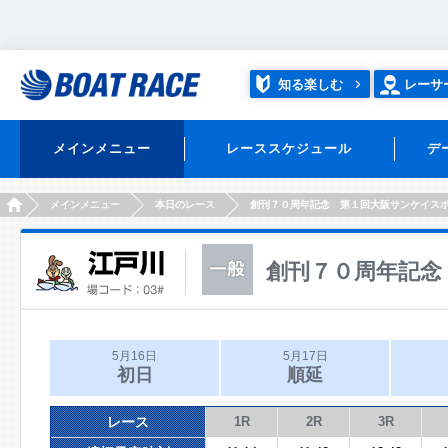
知る楽しむ
レーサ
メインメニュー
レーススケジュール
デ
HOME
メインメニュー
本日のレース
創刊７０周年記念 第１回大阪サンケイス
創刊７０周年記念
5月16日
5月17日
初日
順延
レース
1R
2R
3R