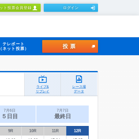
ット投票会員登録
ログイン
テレボート
投票
（ネット投票）
ライブ&
レース場
リプレイ
データ
7月6日
7月7日
５日目
最終日
9R
10R
11R
12R