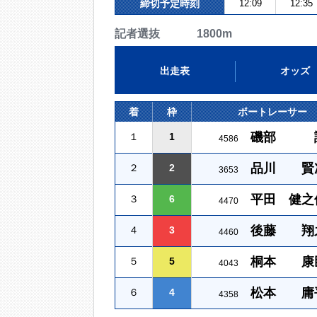
締切予定時刻
12:09
12:35
記者選抜 1800m
出走表
オッズ
着
枠
ボートレーサー
磯部 
１
1
4586
品川 賢
２
2
3653
平田 健之
３
6
4470
後藤 翔
４
3
4460
桐本 康
５
5
4043
松本 庸
６
4
4358