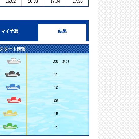
16:02
16:33
17:04
17:35
マイ予想
結果
スタート情報
.08 逃げ
.11
.10
.08
.15
.15