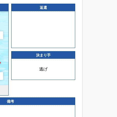
返還
決まり手
逃げ
備考