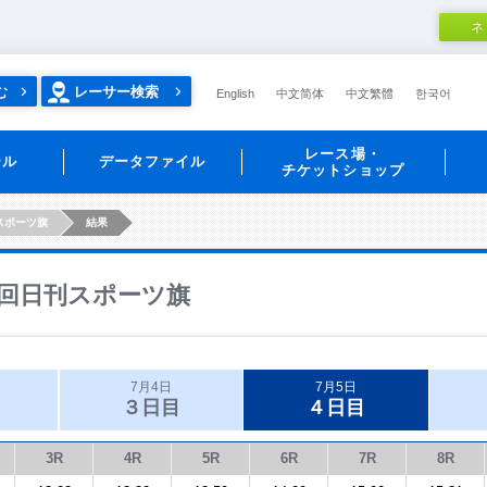
ネ
む
レーサー検索
English
中文简体
中文繁體
한국어
レース場・
ール
データファイル
チケットショップ
スポーツ旗
結果
回日刊スポーツ旗
7月4日
7月5日
３日目
４日目
3R
4R
5R
6R
7R
8R