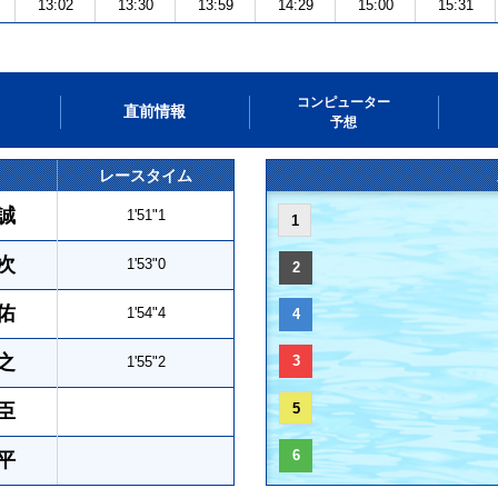
13:02
13:30
13:59
14:29
15:00
15:31
コンピューター
直前情報
予想
レースタイム
誠
1'51"1
1
次
1'53"0
2
佑
1'54"4
4
之
3
1'55"2
臣
5
6
平