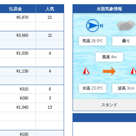
払戻金
人気
水面気象情報
¥5,870
21
¥3,660
11
気温
26.0℃
曇り
¥1,030
4
風速
4m
¥1,130
4
水温
23.0℃
波高
3cm
¥310
6
¥280
3
スタンド
¥1,040
13
¥100