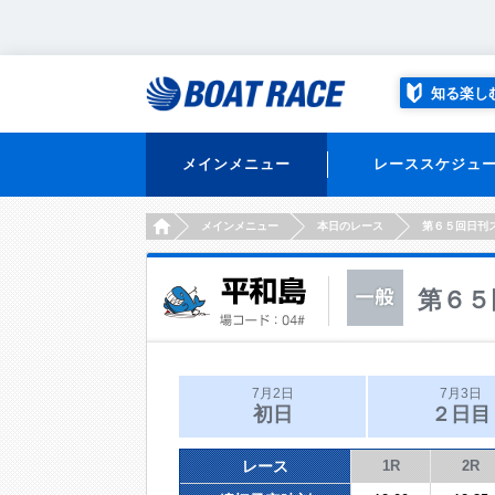
知る楽し
メインメニュー
レーススケジュ
HOME
メインメニュー
本日のレース
第６５回日刊
第６５
7月2日
7月3日
初日
２日目
レース
1R
2R