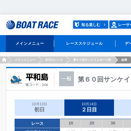
知る楽しむ
レーサ
メインメニュー
レーススケジュール
デ
HOME
メインメニュー
本日のレース
第６０回サンケイスポーツ杯
結果
第６０回サンケイ
10月13日
10月14日
初日
２日目
レース
1R
2R
3R