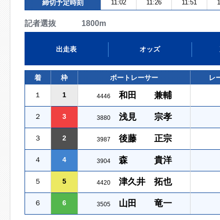
締切予定時刻
11:02
11:26
11:51
1
記者選抜 1800m
出走表
オッズ
着
枠
ボートレーサー
レ
和田 兼輔
１
1
4446
浅見 宗孝
２
3
3880
後藤 正宗
３
2
3987
森 貴洋
４
4
3904
津久井 拓也
５
5
4420
山田 竜一
６
6
3505