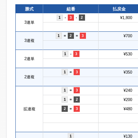
勝式
組番
払戻金
1
-
3
-
2
¥1,800
3連単
1
=
2
=
3
¥700
3連複
1
-
3
¥530
2連単
1
=
3
¥350
2連複
1
=
3
¥240
1
=
2
¥200
拡連複
2
=
3
¥480
1
¥130