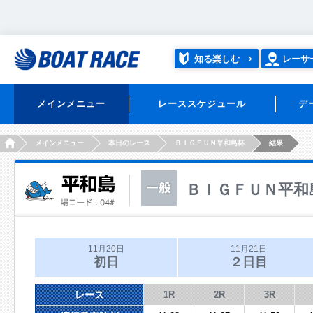
知る楽しむ
レーサ
メインメニュー
レーススケジュール
デ
HOME
メインメニュー
本日のレース
ＢＩＧＦＵＮ平和島杯
結果
ＢＩＧＦＵＮ平和
11月20日
11月21日
初日
２日目
レース
1R
2R
3R