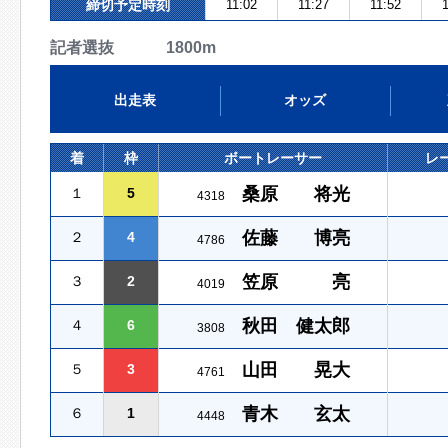
締切予定時刻
11:02
11:27
11:52
1
記者選抜 1800m
出走表
オッズ
着
枠
ボートレーサー
レ
桑原 将光
１
5
4318
佐藤 博亮
２
4
4786
笠原 亮
３
2
4019
秋田 健太郎
４
6
3808
山田 晃大
５
3
4761
青木 玄太
６
1
4448