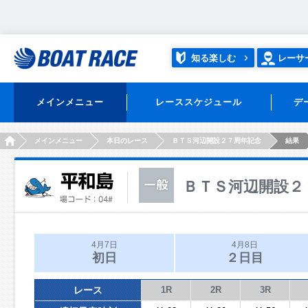
知る楽しむ
レーサ
メインメニュー
レーススケジュール
デ
HOME
メインメニュー
本日のレース
ＢＴＳ河辺開設２７周年記念
結果
ＢＴＳ河辺開設２
4月7日
4月8日
初日
２日目
レース
1R
2R
3R