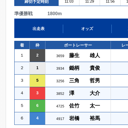
締切予定時刻
11:03
11:29
11:56
1
準優勝戦 1800m
出走表
オッズ
着
枠
ボートレーサー
レ
藤生 雄人
１
2
3659
鋤柄 貴俊
２
1
3934
三角 哲男
３
5
3256
澤 大介
４
3
3852
佐竹 太一
５
6
4725
岩橋 裕馬
６
4
4917