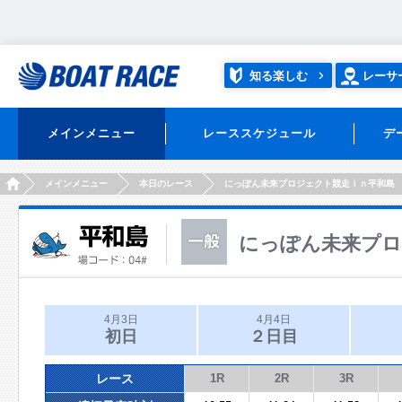
知る楽しむ
レーサ
メインメニュー
レーススケジュール
デ
HOME
メインメニュー
本日のレース
にっぽん未来プロジェクト競走ｉｎ平和島
にっぽん未来プロ
4月3日
4月4日
初日
２日目
レース
1R
2R
3R