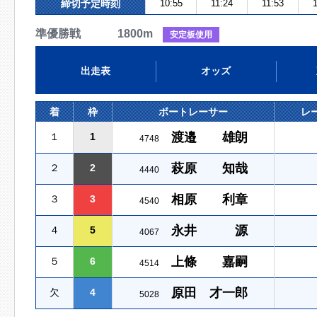
締切予定時刻
10:55
11:24
11:53
1
準優勝戦 1800m
安定板使用
出走表
オッズ
着
枠
ボートレーサー
レ
渡邉 雄朗
１
1
4748
萩原 知哉
２
2
4440
相原 利章
３
3
4540
永井 源
４
5
4067
上條 嘉嗣
５
6
4514
原田 才一郎
欠
4
5028