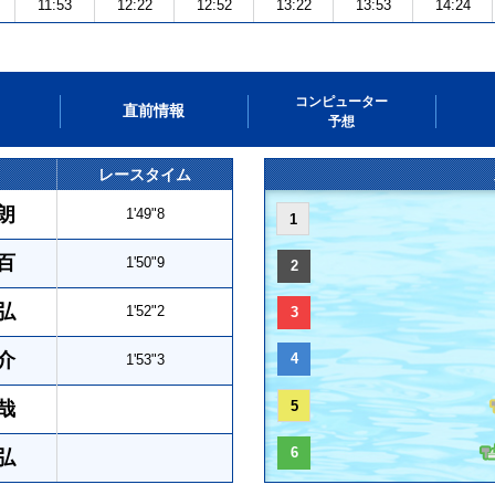
11:53
12:22
12:52
13:22
13:53
14:24
コンピューター
直前情報
予想
レースタイム
朗
1'49"8
1
百
1'50"9
2
弘
1'52"2
3
介
4
1'53"3
哉
5
6
弘