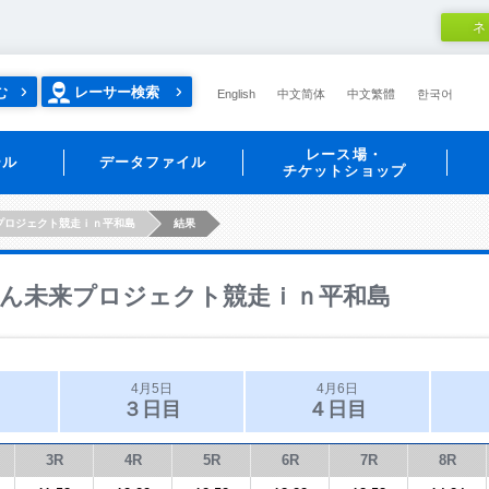
ネ
む
レーサー検索
English
中文简体
中文繁體
한국어
レース場・
ール
データファイル
チケットショップ
プロジェクト競走ｉｎ平和島
結果
ん未来プロジェクト競走ｉｎ平和島
4月5日
4月6日
３日目
４日目
3R
4R
5R
6R
7R
8R