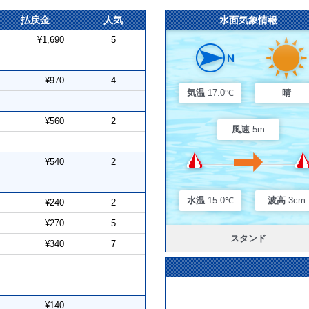
払戻金
人気
水面気象情報
¥1,690
5
¥970
4
気温
17.0℃
晴
¥560
2
風速
5m
¥540
2
水温
15.0℃
波高
3cm
¥240
2
¥270
5
スタンド
¥340
7
¥140