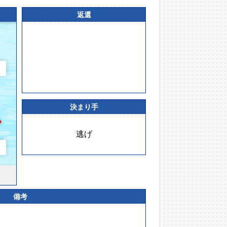
返還
決まり手
逃げ
備考