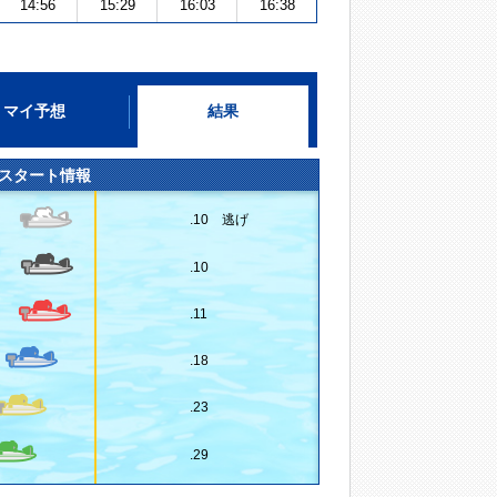
14:56
15:29
16:03
16:38
マイ予想
結果
スタート情報
.10 逃げ
.10
.11
.18
.23
.29