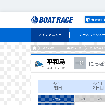
知る楽し
メインメニュー
レーススケジュ
HOME
メインメニュー
本日のレース
にっぽん未来
にっぽ
4月3日
4月4日
初日
２日目
レース
1R
2R