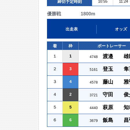
締切予定時刻
10:55
11:24
優勝戦 1800m
出走表
オッズ
着
枠
ボートレーサー
渡邉 雄
１
1
4748
登玉 隼
２
3
5161
藤山 雅
３
4
4578
守田 俊
４
2
3721
萩原 知
５
5
4440
飯島 昌
６
6
3679