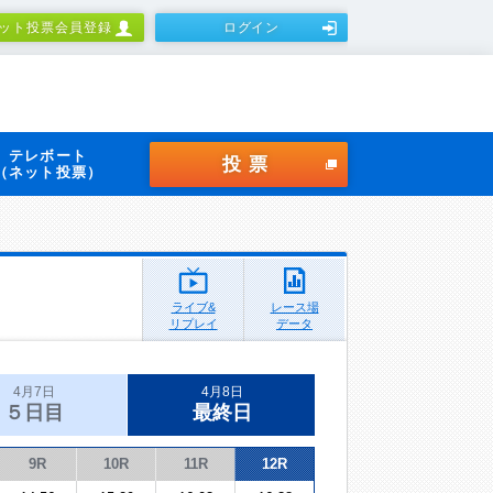
ット投票会員登録
ログイン
テレボート
投票
（ネット投票）
ライブ&
レース場
リプレイ
データ
4月7日
4月8日
５日目
最終日
9R
10R
11R
12R