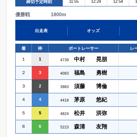
締切予定時刻
11:55
12:24
12:54
1
優勝戦 1800m
出走表
オッズ
着
枠
ボートレーサー
レ
中村 晃朋
１
1
4739
福島 勇樹
２
3
4083
須藤 博倫
３
2
3983
茅原 悠紀
４
4
4418
松井 洪弥
５
5
4824
森清 友翔
６
6
5223