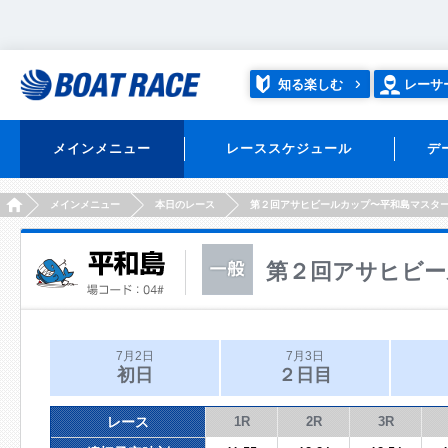
知る楽しむ
レーサ
メインメニュー
レーススケジュール
デ
HOME
メインメニュー
本日のレース
第２回アサヒビールカップ〜平和島マスタ
第２回アサヒビー
7月2日
7月3日
初日
２日目
レース
1R
2R
3R