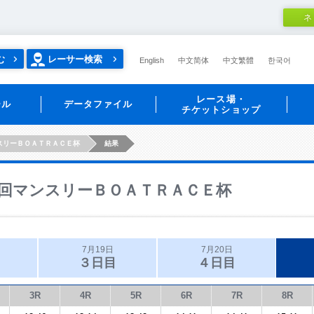
ネ
む
レーサー検索
English
中文简体
中文繁體
한국어
レース場・
ール
データファイル
チケットショップ
スリーＢＯＡＴＲＡＣＥ杯
結果
回マンスリーＢＯＡＴＲＡＣＥ杯
7月19日
7月20日
３日目
４日目
3R
4R
5R
6R
7R
8R