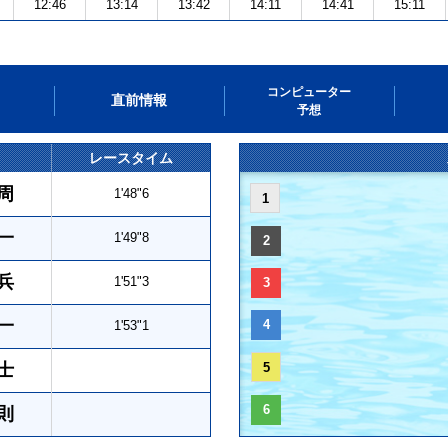
12:46
13:14
13:42
14:11
14:41
15:11
コンピューター
直前情報
予想
レースタイム
周
1'48"6
1
一
1'49"8
2
兵
1'51"3
3
一
4
1'53"1
士
5
6
則