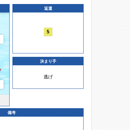
返還
5
決まり手
逃げ
備考