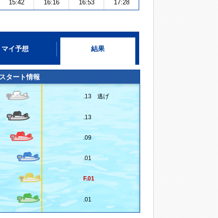
15:42
16:16
16:53
17:28
マイ予想
結果
スタート情報
.13 逃げ
.13
.09
.01
F.01
.01