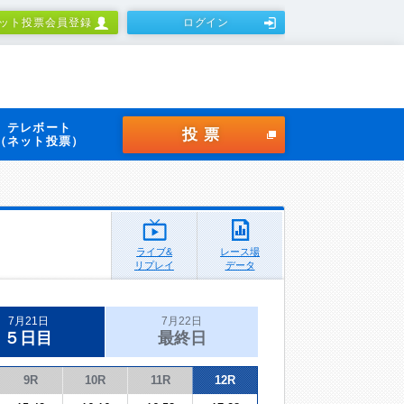
ット投票会員登録
ログイン
テレボート
投票
（ネット投票）
ライブ&
レース場
リプレイ
データ
7月21日
7月22日
５日目
最終日
9R
10R
11R
12R