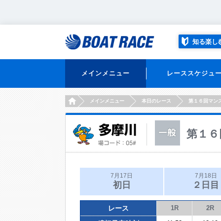
知る楽し
メインメニュー
レーススケジュ
HOME
メインメニュー
本日のレース
第１６回マン
第１６
7月17日
7月18日
初日
２日目
レース
1R
2R