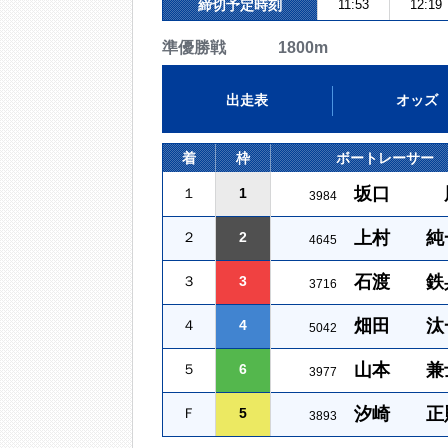
締切予定時刻
11:53
12:19
準優勝戦 1800m
出走表
オッズ
着
枠
ボートレーサー
坂口 
１
1
3984
上村 純
２
2
4645
石渡 鉄
３
3
3716
畑田 汰
４
4
5042
山本 兼
５
6
3977
汐崎 正
Ｆ
5
3893