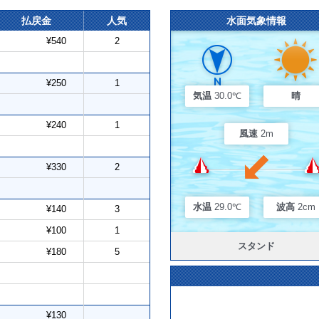
払戻金
人気
水面気象情報
¥540
2
¥250
1
気温
30.0℃
晴
¥240
1
風速
2m
¥330
2
水温
29.0℃
波高
2cm
¥140
3
¥100
1
スタンド
¥180
5
¥130