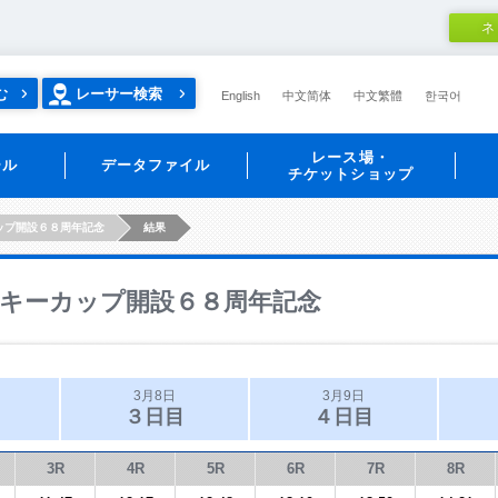
ネ
む
レーサー検索
English
中文简体
中文繁體
한국어
レース場・
ール
データファイル
チケットショップ
ップ開設６８周年記念
結果
キーカップ開設６８周年記念
3月8日
3月9日
３日目
４日目
3R
4R
5R
6R
7R
8R