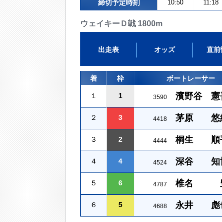
締切予定時刻
10:50
11:18
ウェイキーＤ戦 1800m
出走表
オッズ
直前
着
枠
ボートレーサー
濱野谷 憲
１
1
3590
茅原 悠
２
3
4418
桐生 順
３
2
4444
深谷 知
４
4
4524
椎名 
５
6
4787
永井 彪
６
5
4688