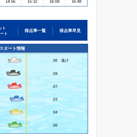
14:56
15:32
16:09
16:48
ット
得点率一覧
得点率早見
ポート
スタート情報
.06 逃げ
.09
.07
.03
.04
.06