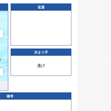
返還
決まり手
逃げ
備考