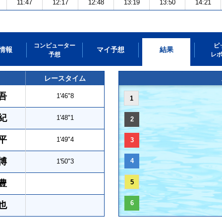
11:47
12:17
12:48
13:19
13:50
14:21
コンピューター
ピ
情報
マイ予想
結果
予想
レ
レースタイム
吾
1'46"8
1
紀
1'48"1
2
平
1'49"4
3
博
4
1'50"3
豊
5
6
也