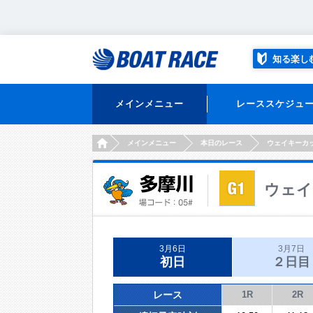
知る楽し
メインメニュー
レーススケジュ
HOME
メインメニュー
本日のレース
ウェイキーカ
ウェイ
3月6日
3月7日
初日
２日目
レース
1R
2R