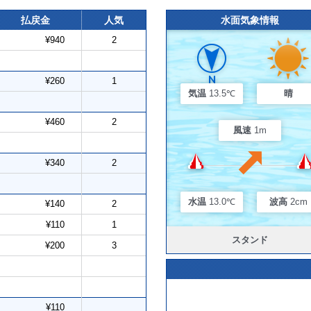
払戻金
人気
水面気象情報
¥940
2
¥260
1
気温
13.5℃
晴
¥460
2
風速
1m
¥340
2
水温
13.0℃
波高
2cm
¥140
2
¥110
1
スタンド
¥200
3
¥110