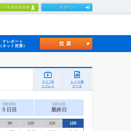
ット投票会員登録
ログイン
テレボート
投票
（ネット投票）
ライブ&
レース場
リプレイ
データ
3月10日
3月11日
５日目
最終日
9R
10R
11R
12R