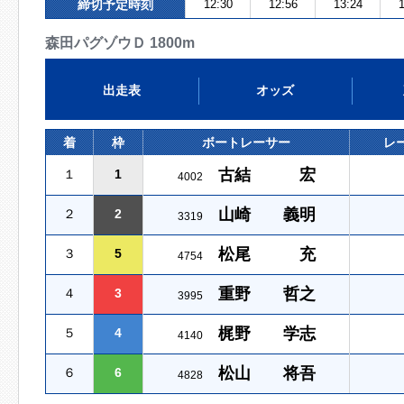
締切予定時刻
12:30
12:56
13:24
1
森田パグゾウＤ 1800m
出走表
オッズ
着
枠
ボートレーサー
レ
古結 宏
１
1
4002
山崎 義明
２
2
3319
松尾 充
３
5
4754
重野 哲之
４
3
3995
梶野 学志
５
4
4140
松山 将吾
６
6
4828