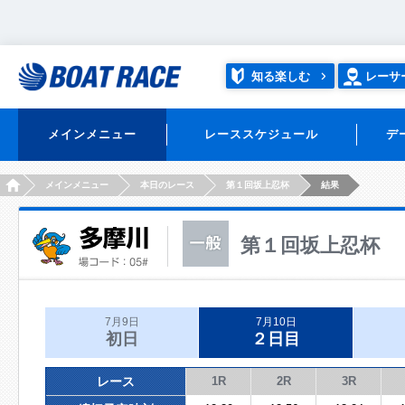
知る楽しむ
レーサ
メインメニュー
レーススケジュール
デ
HOME
メインメニュー
本日のレース
第１回坂上忍杯
結果
第１回坂上忍杯
7月9日
7月10日
初日
２日目
レース
1R
2R
3R