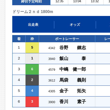
締切予定時刻
12:35
13:04
13:32
1
ドリーム２ｎｄ 1800m
出走表
オッズ
着
枠
ボートレーサー
レ
谷野 錬志
１
5
4342
飯山 泰
２
1
3940
中嶋 健一郎
３
6
4579
馬袋 義則
４
2
3612
金子 拓矢
５
4
4305
香川 素子
６
3
3900