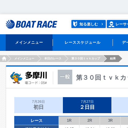
知る楽しむ
レーサ
メインメニュー
レーススケジュール
デ
HOME
メインメニュー
本日のレース
第３０回ｔｖｋカップ
結果
第３０回ｔｖｋカ
7月26日
7月27日
初日
２日目
レース
1R
2R
3R