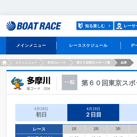
知る楽しむ
レーサ
メインメニュー
レーススケジュール
デ
HOME
メインメニュー
本日のレース
第６０回東京スポーツ賞
結果
第６０回東京スポ
4月18日
4月19日
初日
２日目
レース
1R
2R
3R