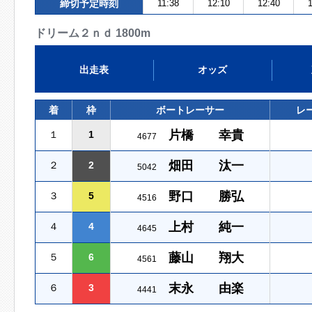
締切予定時刻
11:38
12:10
12:40
1
ドリーム２ｎｄ 1800m
出走表
オッズ
着
枠
ボートレーサー
レ
片橋 幸貴
１
1
4677
畑田 汰一
２
2
5042
野口 勝弘
３
5
4516
上村 純一
４
4
4645
藤山 翔大
５
6
4561
末永 由楽
６
3
4441