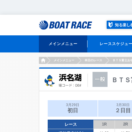
知る楽し
メインメニュー
レーススケジュ
HOME
メインメニュー
本日のレース
ＢＴＳ富士お
ＢＴＳ
3月29日
3月30日
初日
２日目
レース
1R
2R