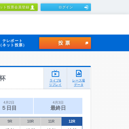
ット投票会員登録
ログイン
テレボート
投票
（ネット投票）
杯
ライブ&
レース場
リプレイ
データ
4月2日
4月3日
５日目
最終日
9R
10R
11R
12R