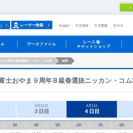
ネ
む
レーサー検索
English
中文简体
中文繁體
한국어
レース場・
ール
データファイル
チケットショップ
やま９周年Ｂ級春選抜ニッカン・コム杯
結果
富士おやま９周年Ｂ級春選抜ニッカン・コム
3月31日
4月1日
３日目
４日目
3R
4R
5R
6R
7R
8R