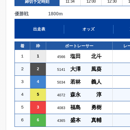
締切予定時刻
11:34
12:00
12:30
1
優勝戦 1800m
出走表
オッズ
着
枠
ボートレーサー
レ
塩田 北斗
１
1
4566
大澤 風葵
２
2
5141
若林 義人
３
4
5034
森永 淳
４
5
4072
福島 勇樹
５
3
4083
盛本 真輔
６
6
4365