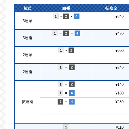
勝式
組番
払戻金
1
-
2
-
4
¥840
3連単
1
=
2
=
4
¥420
3連複
1
-
2
¥300
2連単
1
=
2
¥240
2連複
1
=
2
¥140
1
=
4
¥180
拡連複
2
=
4
¥280
1
¥110