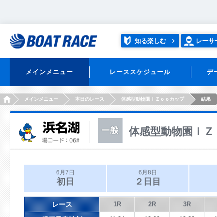
知る楽しむ
レーサ
メインメニュー
レーススケジュール
デ
HOME
メインメニュー
本日のレース
体感型動物園ｉＺｏｏカップ
結果
体感型動物園ｉＺ
6月7日
6月8日
初日
２日目
レース
1R
2R
3R