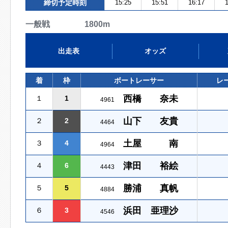
締切予定時刻
15:25
15:51
16:17
1
一般戦 1800m
出走表
オッズ
着
枠
ボートレーサー
レ
西橋 奈未
１
1
4961
山下 友貴
２
2
4464
土屋 南
３
4
4964
津田 裕絵
４
6
4443
勝浦 真帆
５
5
4884
浜田 亜理沙
６
3
4546