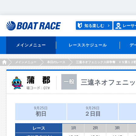
知る楽しむ
レーサ
メインメニュー
レーススケジュール
デ
HOME
メインメニュー
本日のレース
三遠ネオフェニックス杯争奪 ＶＳ第１２
三遠ネオフェニッ
9月25日
9月26日
初日
２日目
レース
1R
2R
3R