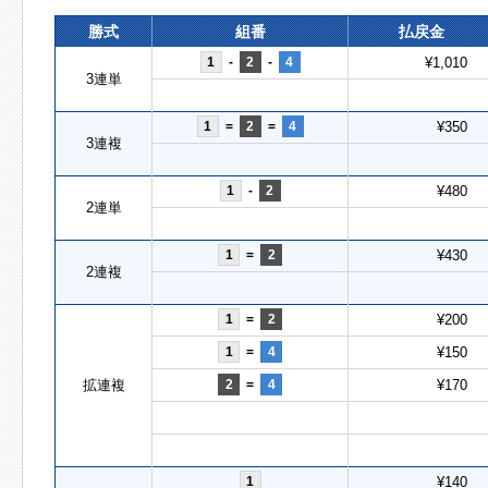
勝式
組番
払戻金
1
-
2
-
4
¥1,010
3連単
1
=
2
=
4
¥350
3連複
1
-
2
¥480
2連単
1
=
2
¥430
2連複
1
=
2
¥200
1
=
4
¥150
拡連複
2
=
4
¥170
1
¥140