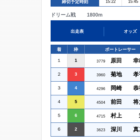
締切予定時刻
15:22
15:45
ドリーム戦 1800m
出走表
オッズ
着
枠
ボートレーサー
原田 幸
１
1
3779
菊地 孝
２
3
3960
岡崎 恭
３
4
4296
前田 将
４
5
4504
村上 
５
6
4715
深川 真
６
2
3623