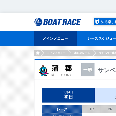
知る楽し
メインメニュー
レーススケジュ
HOME
メインメニュー
本日のレース
サンベリー蒲
サンベ
2月4日
初日
レース
1R
2R