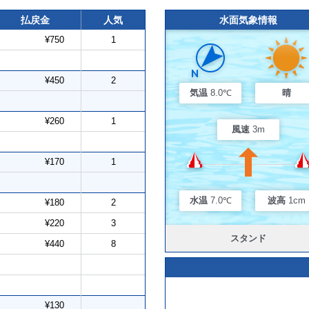
払戻金
人気
水面気象情報
¥750
1
¥450
2
気温
8.0℃
晴
¥260
1
風速
3m
¥170
1
水温
7.0℃
波高
1cm
¥180
2
¥220
3
スタンド
¥440
8
¥130