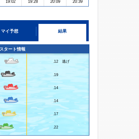
19:02
19:28
20:09
20:39
マイ予想
結果
スタート情報
.12 逃げ
.19
.14
.14
.17
.22