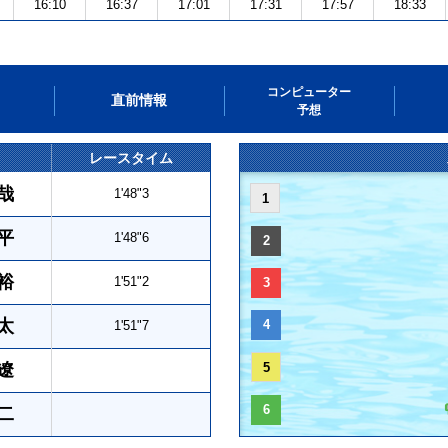
16:10
16:37
17:01
17:31
17:57
18:33
コンピューター
直前情報
予想
レースタイム
哉
1'48"3
1
平
1'48"6
2
裕
1'51"2
3
太
4
1'51"7
遼
5
6
二