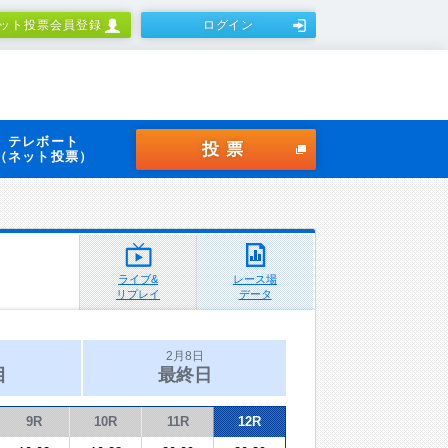
ット投票会員登録
ログイン
テレボート
投票
（ネット投票）
ライブ&
レース場
リプレイ
データ
2月8日
目
最終日
9R
10R
11R
12R