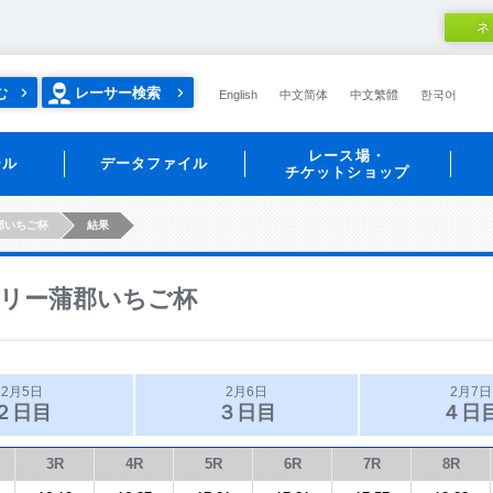
ネ
む
レーサー検索
English
中文简体
中文繁體
한국어
レース場・
ール
データファイル
チケットショップ
郡いちご杯
結果
リー蒲郡いちご杯
2月5日
2月6日
2月7日
２日目
３日目
４日
3R
4R
5R
6R
7R
8R