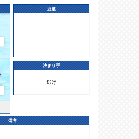
返還
決まり手
逃げ
備考