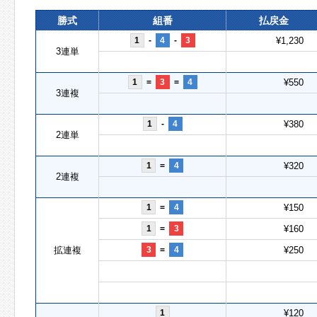
勝式
組番
払戻金
1
-
4
-
3
¥1,230
3連単
1
=
3
=
4
¥550
3連複
1
-
4
¥380
2連単
1
=
4
¥320
2連複
1
=
4
¥150
1
=
3
¥160
拡連複
3
=
4
¥250
1
¥120