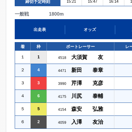
締切予定時刻
15:21
15:47
16:14
1
一般戦 1800m
出走表
オッズ
着
枠
ボートレーサー
レ
大須賀 友
１
1
4518
新田 泰章
２
4
4471
芹澤 克彦
３
3
3990
川尻 泰輔
４
6
4175
森安 弘雅
５
5
4154
入澤 友治
６
2
4059