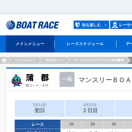
知る楽しむ
レーサ
メインメニュー
レーススケジュール
デ
HOME
メインメニュー
本日のレース
マンスリーＢＯＡＴＲＡＣＥ杯争奪戦
マンスリーＢＯＡ
3月12日
3月13日
初日
２日目
レース
1R
2R
3R