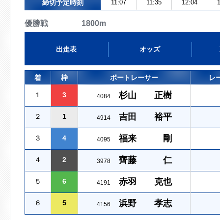
締切予定時刻
11:07
11:35
12:04
1
優勝戦 1800m
出走表
オッズ
着
枠
ボートレーサー
レ
杉山 正樹
１
3
4084
吉田 裕平
２
1
4914
福来 剛
３
4
4095
齊藤 仁
４
2
3978
赤羽 克也
５
6
4191
浜野 孝志
６
5
4156