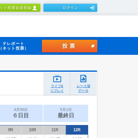
ット投票会員登録
ログイン
テレボート
投票
（ネット投票）
ライブ&
レース場
リプレイ
データ
4月30日
5月1日
６日目
最終日
9R
10R
11R
12R