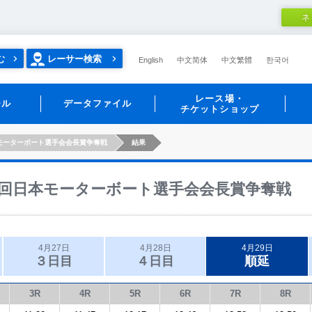
ネ
む
レーサー検索
English
中文简体
中文繁體
한국어
レース場・
ール
データファイル
チケットショップ
モーターボート選手会会長賞争奪戦
結果
回日本モーターボート選手会会長賞争奪戦
4月27日
4月28日
4月29日
３日目
４日目
順延
3R
4R
5R
6R
7R
8R