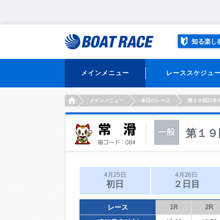
知る楽し
メインメニュー
レーススケジュ
HOME
メインメニュー
本日のレース
第１９回日本
第１９
4月25日
4月26日
初日
２日目
レース
1R
2R