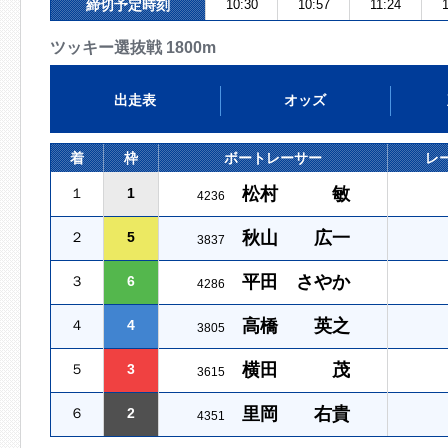
締切予定時刻
10:30
10:57
11:24
ツッキー選抜戦 1800m
出走表
オッズ
着
枠
ボートレーサー
レ
松村 敏
１
1
4236
秋山 広一
２
5
3837
平田 さやか
３
6
4286
高橋 英之
４
4
3805
横田 茂
５
3
3615
里岡 右貴
６
2
4351