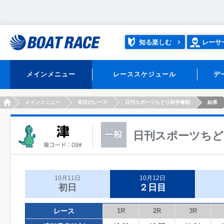
知る楽しむ
レーサ
メインメニュー
レーススケジュール
デ
HOME
メインメニュー
本日のレース
日刊スポーツちどり杯争奪戦
結果
日刊スポーツちど
10月11日
10月12日
初日
２日目
レース
1R
2R
3R