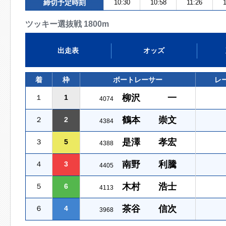
締切予定時刻
10:30
10:58
11:26
ツッキー選抜戦 1800m
出走表
オッズ
着
枠
ボートレーサー
レ
柳沢 一
１
1
4074
鶴本 崇文
２
2
4384
是澤 孝宏
３
5
4388
南野 利騰
４
3
4405
木村 浩士
５
6
4113
茶谷 信次
６
4
3968