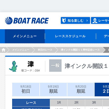
知る楽しむ
レーサ
メインメニュー
レーススケジュール
デ
HOME
メインメニュー
本日のレース
津インクル開設１１周年記念レース
津インクル開設１
9月18日
9月19日
9月20日
9月
初日
順延
順延
２
レース
1R
2R
3R