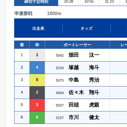
締切予定時刻
10:28
10:55
11:23
準優勝戦 1800m
出走表
オッズ
着
枠
ボートレーサー
レ
畑田 汰一
１
1
5042
塚越 海斗
２
4
5234
中島 秀治
３
5
5075
佐々木 翔斗
４
2
4934
田頭 虎親
５
3
5037
市川 健太
６
6
5157