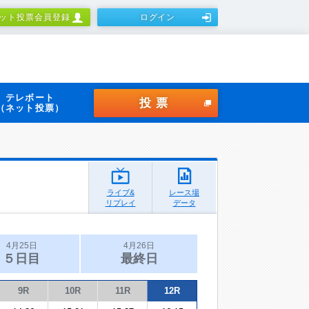
ット投票会員登録
ログイン
テレボート
投票
（ネット投票）
ライブ&
レース場
リプレイ
データ
4月25日
4月26日
５日目
最終日
9R
10R
11R
12R