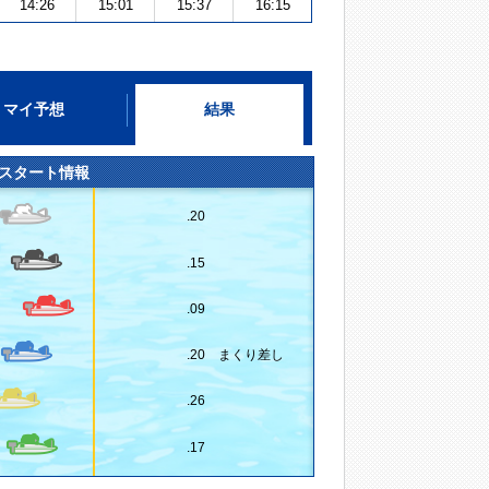
14:26
15:01
15:37
16:15
マイ予想
結果
スタート情報
.20
.15
.09
.20 まくり差し
.26
.17