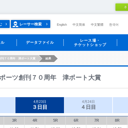
ネ
む
レーサー検索
English
中文简体
中文繁體
한국어
レース場・
ール
データファイル
チケットショップ
創刊７０周年 津ボート大賞
結果
ポーツ創刊７０周年 津ボート大賞
4月23日
4月24日
３日目
４日目
3R
4R
5R
6R
7R
8R