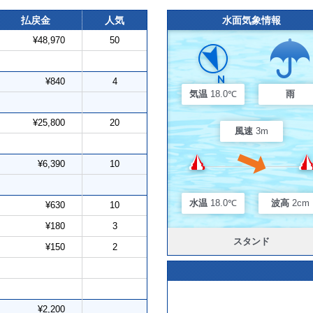
払戻金
人気
水面気象情報
¥48,970
50
¥840
4
気温
18.0℃
雨
¥25,800
20
風速
3m
¥6,390
10
水温
18.0℃
波高
2cm
¥630
10
¥180
3
スタンド
¥150
2
¥2,200