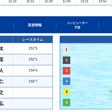
11:23
11:51
12:20
12:50
13:21
13:52
コンピューター
直前情報
予想
レースタイム
太
1'51"5
1
宝
1'52"1
2
人
1'54"4
3
仁
4
1'55"7
之
5
6
弘