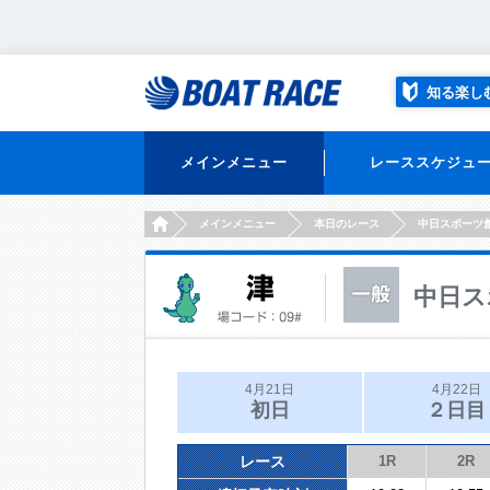
知る楽し
メインメニュー
レーススケジュ
HOME
メインメニュー
本日のレース
中日スポーツ
中日ス
4月21日
4月22日
初日
２日目
レース
1R
2R