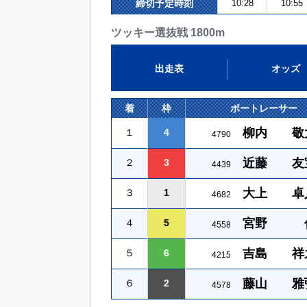
締切予定時刻
10:28
10:55
ツッキー選抜戦 1800m
出走表
オッズ
着
枠
ボートレーサー
柳内 敬
１
4
4790
近藤 友
２
3
4439
大上 卓
３
1
4682
宮野 
４
5
4558
吉島 祥
５
6
4215
藤山 雅
６
2
4578