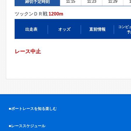
締切予定時刻
11:15
11:23
11:29
ツックンＤＲ戦
1200m
コンピ
出走表
オッズ
直前情報
予
レース中止
■ボートレースを知る楽しむ
■レーススケジュール