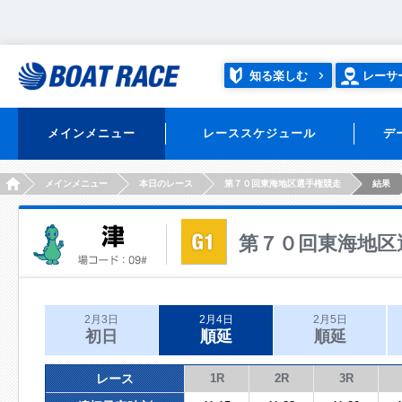
知る楽しむ
レーサ
メインメニュー
レーススケジュール
デ
HOME
メインメニュー
本日のレース
第７０回東海地区選手権競走
結果
第７０回東海地区
2月3日
2月4日
2月5日
初日
順延
順延
レース
1R
2R
3R